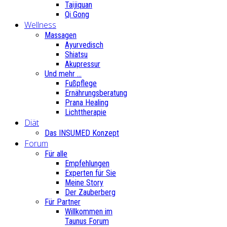
Taijiquan
Qi Gong
Wellness
Massagen
Ayurvedisch
Shiatsu
Akupressur
Und mehr ...
Fußpflege
Ernährungsberatung
Prana Healing
Lichttherapie
Diät
Das INSUMED Konzept
Forum
Für alle
Empfehlungen
Experten für Sie
Meine Story
Der Zauberberg
Für Partner
Willkommen im
Taunus Forum