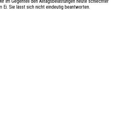
wir im Gegenteil den Alltagsbelastungen heute schlechter
i. Sie lässt sich nicht eindeutig beantworten.