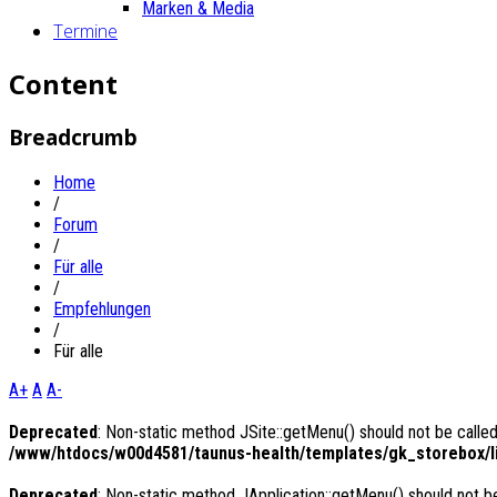
Marken & Media
Termine
Content
Breadcrumb
Home
/
Forum
/
Für alle
/
Empfehlungen
/
Für alle
A+
A
A-
Deprecated
: Non-static method JSite::getMenu() should not be called
/www/htdocs/w00d4581/taunus-health/templates/gk_storebox/li
Deprecated
: Non-static method JApplication::getMenu() should not be