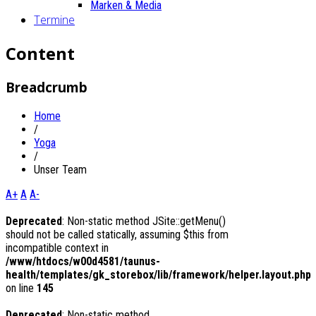
Marken & Media
Termine
Content
Breadcrumb
Home
/
Yoga
/
Unser Team
A+
A
A-
Deprecated
: Non-static method JSite::getMenu()
should not be called statically, assuming $this from
incompatible context in
/www/htdocs/w00d4581/taunus-
health/templates/gk_storebox/lib/framework/helper.layout.php
on line
145
Deprecated
: Non-static method