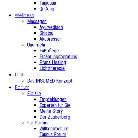
Taijiquan
Qi Gong
Wellness
Massagen
Ayurvedisch
Shiatsu
Akupressur
Und mehr ...
Fußpflege
Ernährungsberatung
Prana Healing
Lichttherapie
Diät
Das INSUMED Konzept
Forum
Für alle
Empfehlungen
Experten für Sie
Meine Story
Der Zauberberg
Für Partner
Willkommen im
Taunus Forum