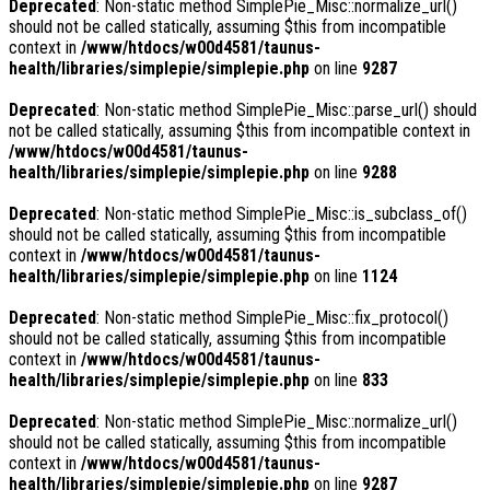
Deprecated
: Non-static method SimplePie_Misc::normalize_url()
should not be called statically, assuming $this from incompatible
context in
/www/htdocs/w00d4581/taunus-
health/libraries/simplepie/simplepie.php
on line
9287
Deprecated
: Non-static method SimplePie_Misc::parse_url() should
not be called statically, assuming $this from incompatible context in
/www/htdocs/w00d4581/taunus-
health/libraries/simplepie/simplepie.php
on line
9288
Deprecated
: Non-static method SimplePie_Misc::is_subclass_of()
should not be called statically, assuming $this from incompatible
context in
/www/htdocs/w00d4581/taunus-
health/libraries/simplepie/simplepie.php
on line
1124
Deprecated
: Non-static method SimplePie_Misc::fix_protocol()
should not be called statically, assuming $this from incompatible
context in
/www/htdocs/w00d4581/taunus-
health/libraries/simplepie/simplepie.php
on line
833
Deprecated
: Non-static method SimplePie_Misc::normalize_url()
should not be called statically, assuming $this from incompatible
context in
/www/htdocs/w00d4581/taunus-
health/libraries/simplepie/simplepie.php
on line
9287