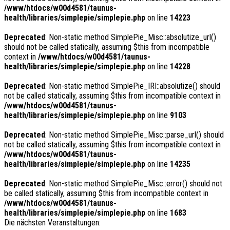
/www/htdocs/w00d4581/taunus-
health/libraries/simplepie/simplepie.php
on line
14223
Deprecated
: Non-static method SimplePie_Misc::absolutize_url()
should not be called statically, assuming $this from incompatible
context in
/www/htdocs/w00d4581/taunus-
health/libraries/simplepie/simplepie.php
on line
14228
Deprecated
: Non-static method SimplePie_IRI::absolutize() should
not be called statically, assuming $this from incompatible context in
/www/htdocs/w00d4581/taunus-
health/libraries/simplepie/simplepie.php
on line
9103
Deprecated
: Non-static method SimplePie_Misc::parse_url() should
not be called statically, assuming $this from incompatible context in
/www/htdocs/w00d4581/taunus-
health/libraries/simplepie/simplepie.php
on line
14235
Deprecated
: Non-static method SimplePie_Misc::error() should not
be called statically, assuming $this from incompatible context in
/www/htdocs/w00d4581/taunus-
health/libraries/simplepie/simplepie.php
on line
1683
Die nächsten Veranstaltungen: