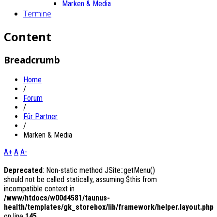
Marken & Media
Termine
Content
Breadcrumb
Home
/
Forum
/
Für Partner
/
Marken & Media
A+
A
A-
Deprecated
: Non-static method JSite::getMenu()
should not be called statically, assuming $this from
incompatible context in
/www/htdocs/w00d4581/taunus-
health/templates/gk_storebox/lib/framework/helper.layout.php
on line
145