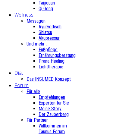
Taijiquan
Qi Gong
Wellness
Massagen
Ayurvedisch
Shiatsu
Akupressur
Und mehr ...
Fußpflege
Ernährungsberatung
Prana Healing
Lichttherapie
Diät
Das INSUMED Konzept
Forum
Für alle
Empfehlungen
Experten für Sie
Meine Story
Der Zauberberg
Für Partner
Willkommen im
Taunus Forum