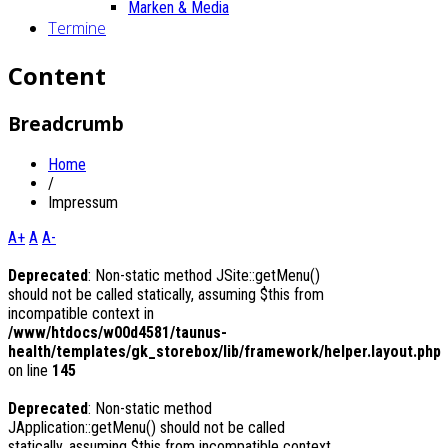
Marken & Media
Termine
Content
Breadcrumb
Home
/
Impressum
A+
A
A-
Deprecated
: Non-static method JSite::getMenu()
should not be called statically, assuming $this from
incompatible context in
/www/htdocs/w00d4581/taunus-
health/templates/gk_storebox/lib/framework/helper.layout.php
on line
145
Deprecated
: Non-static method
JApplication::getMenu() should not be called
statically, assuming $this from incompatible context