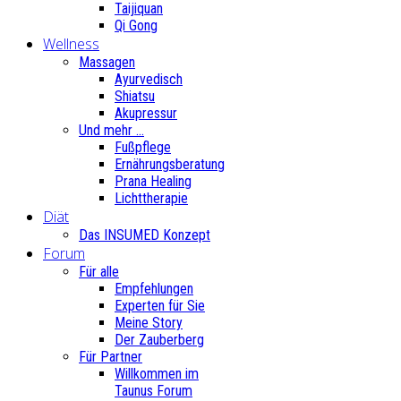
Taijiquan
Qi Gong
Wellness
Massagen
Ayurvedisch
Shiatsu
Akupressur
Und mehr ...
Fußpflege
Ernährungsberatung
Prana Healing
Lichttherapie
Diät
Das INSUMED Konzept
Forum
Für alle
Empfehlungen
Experten für Sie
Meine Story
Der Zauberberg
Für Partner
Willkommen im
Taunus Forum