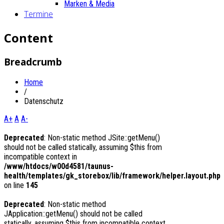
Marken & Media
Termine
Content
Breadcrumb
Home
/
Datenschutz
A+
A
A-
Deprecated
: Non-static method JSite::getMenu()
should not be called statically, assuming $this from
incompatible context in
/www/htdocs/w00d4581/taunus-
health/templates/gk_storebox/lib/framework/helper.layout.php
on line
145
Deprecated
: Non-static method
JApplication::getMenu() should not be called
statically, assuming $this from incompatible context