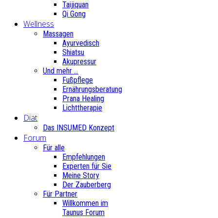
Taijiquan
Qi Gong
Wellness
Massagen
Ayurvedisch
Shiatsu
Akupressur
Und mehr ...
Fußpflege
Ernährungsberatung
Prana Healing
Lichttherapie
Diät
Das INSUMED Konzept
Forum
Für alle
Empfehlungen
Experten für Sie
Meine Story
Der Zauberberg
Für Partner
Willkommen im
Taunus Forum