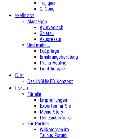
Taijiquan
Qi Gong
Wellness
Massagen
Ayurvedisch
Shiatsu
Akupressur
Und mehr ...
Fußpflege
Ernährungsberatung
Prana Healing
Lichttherapie
Diät
Das INSUMED Konzept
Forum
Für alle
Empfehlungen
Experten für Sie
Meine Story
Der Zauberberg
Für Partner
Willkommen im
Taunus Forum