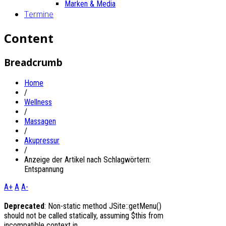
Marken & Media
Termine
Content
Breadcrumb
Home
/
Wellness
/
Massagen
/
Akupressur
/
Anzeige der Artikel nach Schlagwörtern:
Entspannung
A+
A
A-
Deprecated
: Non-static method JSite::getMenu()
should not be called statically, assuming $this from
incompatible context in