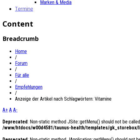
Marken & Media
Termine
Content
Breadcrumb
Home
/
Forum
/
Für alle
/
Empfehlungen
/
Anzeige der Artikel nach Schlagwörtern: Vitamine
A+
A
A-
Deprecated
: Non-static method JSite::getMenu() should not be called
/www/htdocs/w00d4581/taunus-health/templates/gk_storebox/li
Deprecated
: Non-static method JApplication::getMenu() should not be